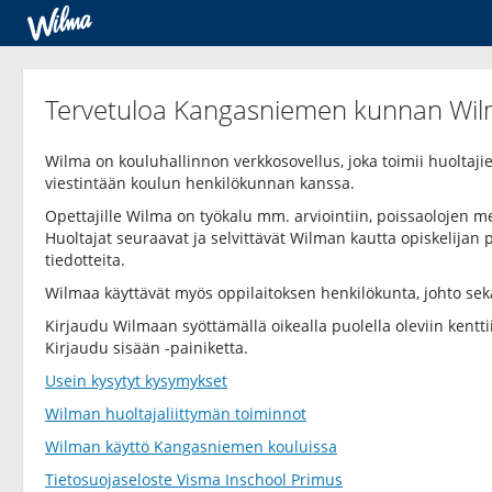
Tervetuloa Kangasniemen kunnan Wil
Wilma on kouluhallinnon verkkosovellus, joka toimii huoltaj
viestintään koulun henkilökunnan kanssa.
Opettajille Wilma on työkalu mm. arviointiin, poissaolojen 
Huoltajat seuraavat ja selvittävät Wilman kautta opiskelijan p
tiedotteita.
Wilmaa käyttävät myös oppilaitoksen henkilökunta, johto sek
Kirjaudu Wilmaan syöttämällä oikealla puolella oleviin kentt
Kirjaudu sisään -painiketta.
Usein kysytyt kysymykset
Wilman huoltajaliittymän toiminnot
Wilman käyttö Kangasniemen kouluissa
Tietosuojaseloste Visma Inschool Primus