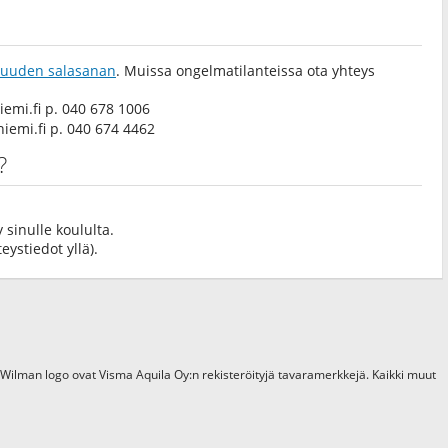
a uuden salasanan
. Muissa ongelmatilanteissa ota yhteys
emi.fi
p. 040 678 1006
iemi.fi
p. 040 674 4462
?
 sinulle koululta.
eystiedot yllä).
 Wilman logo ovat Visma Aquila Oy:n rekisteröityjä tavaramerkkejä. Kaikki muut