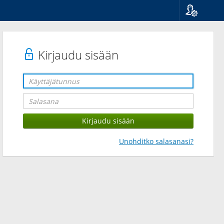
Kieli
Suomi
Svenska
Kirjaudu sisään
English
Unohditko salasanasi?