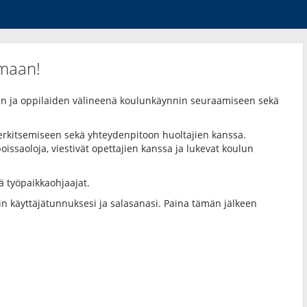
maan!
ien ja oppilaiden välineenä koulunkäynnin seuraamiseen sekä
merkitsemiseen sekä yhteydenpitoon huoltajien kanssa.
oissaoloja, viestivät opettajien kanssa ja lukevat koulun
ä työpaikkaohjaajat.
iin käyttäjätunnuksesi ja salasanasi. Paina tämän jälkeen