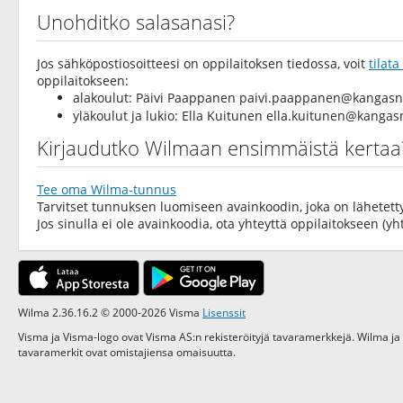
Unohditko salasanasi?
Jos sähköpostiosoitteesi on oppilaitoksen tiedossa, voit
tilat
oppilaitokseen:
alakoulut: Päivi Paappanen
paivi.paappanen@kangasni
yläkoulut ja lukio: Ella Kuitunen
ella.kuitunen@kangasn
Kirjaudutko Wilmaan ensimmäistä kertaa
Tee oma Wilma-tunnus
Tarvitset tunnuksen luomiseen avainkoodin, joka on lähetetty
Jos sinulla ei ole avainkoodia, ota yhteyttä oppilaitokseen (yht
Wilma 2.36.16.2 © 2000-2026 Visma
Lisenssit
Visma ja Visma-logo ovat Visma AS:n rekisteröityjä tavaramerkkejä. Wilma ja
tavaramerkit ovat omistajiensa omaisuutta.