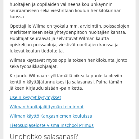
huoltajien ja oppilaiden välineenä koulunkäynnin
seuraamiseen sekä viestintään koulun henkilökunnan
kanssa.
Opettajille Wilma on työkalu mm. arviointiin, poissaolojen
merkitsemiseen sekä yhteydenpitoon huoltajien kanssa.
Huoltajat seuraavat ja selvittävät Wilman kautta
opiskelijan poissaoloja, viestivät opettajien kanssa ja
lukevat koulun tiedotteita.
Wilmaa käyttävät myös oppilaitoksen henkilökunta, johto
sekä työpaikkaohjaajat.
Kirjaudu Wilmaan syöttämällä oikealla puolella oleviin
kenttiin käyttäjätunnuksesi ja salasanasi. Paina tämän
jälkeen Kirjaudu sisään -painiketta.
Usein kysytyt kysymykset
Wilman huoltajaliittymän toiminnot
Wilman käyttö Kangasniemen kouluissa
Tietosuojaseloste Visma Inschool Primus
Unohditko salasanasi?