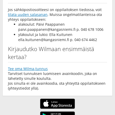
Jos sähköpostiosoitteesi on oppilaitoksen tiedossa, voit
tilata uuden salasanan
. Muissa ongelmatilanteissa ota
yhteys oppilaitokseen:
alakoulut: Päivi Paappanen
paivi.paappanen@kangasniemi.fi
p. 040 678 1006
yläkoulut ja lukio: Ella Kuitunen
ella.kuitunen@kangasniemi.fi
p. 040 674 4462
Kirjaudutko Wilmaan ensimmäistä
kertaa?
Tee oma Wilma-tunnus
Tarvitset tunnuksen luomiseen avainkoodin, joka on
lähetetty sinulle koululta.
Jos sinulla ei ole avainkoodia, ota yhteyttä oppilaitokseen
(yhteystiedot yllä).