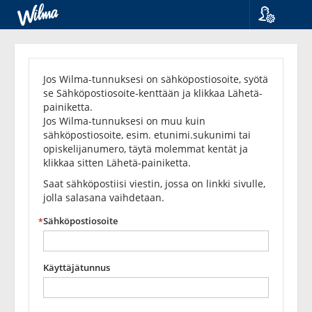
Kieli
Unohditko
Suomi
Svenska
salasanasi?
Jos Wilma-tunnuksesi on sähköpostiosoite, syötä
English
se Sähköpostiosoite-kenttään ja klikkaa Lähetä-
painiketta.
Jos Wilma-tunnuksesi on muu kuin
sähköpostiosoite, esim. etunimi.sukunimi tai
opiskelijanumero, täytä molemmat kentät ja
klikkaa sitten Lähetä-painiketta.
Saat sähköpostiisi viestin, jossa on linkki sivulle,
jolla salasana vaihdetaan.
Sähköpostiosoite
Käyttäjätunnus